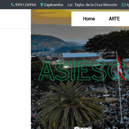
999124994
Cajabamba
Lic. Taylor de la Cruz Monzón
t
Home
ARTE