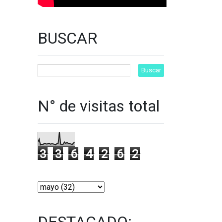
BUSCAR
N° de visitas total
3
3
6
4
2
6
2
DESTACADO: