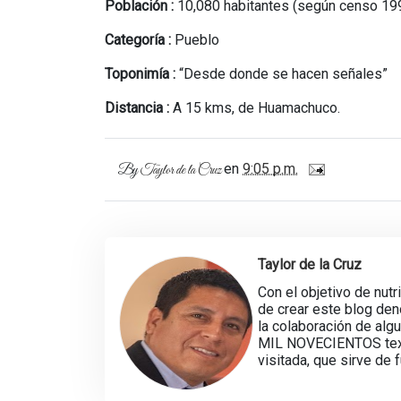
Población :
10,080 habitantes (según censo 19
Categoría :
Pueblo
Toponimía :
“Desde donde se hacen señales”
Distancia :
A 15 kms, de Huamachuco.
en
9:05 p.m.
By
Taylor de la Cruz
Taylor de la Cruz
Con el objetivo de nutr
de crear este blog d
la colaboración de alg
MIL NOVECIENTOS texto
visitada, que sirve de 