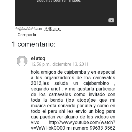
en
9:40 a.m.
Taylor de la Cruz
Compartir
1 comentario:
el atoq
12:56 p.m., diciembre 13, 2011
hola amigos de cajabamba y en especial
a los organizadores de los carnavales
2012,les saluda un cajabambino ,
segundo uriol . y me gustaría participar
de los carnavales como invitado con
toda la banda (los atoqs)se que mi
mùsica esta sonando por alla y como en
todo el peru ahi les envio un blog para
que puedan ver alguno de los videos en
vivo http://www.youtube.com/watch?
v=VaWI-bkGO00 mi numero 99633 3562