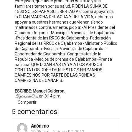
este joven, que tiene problemas de salud y sus
familiares temen por su salud. PIDEN LA SUMA DE
1500 SOLES PARA SU LIBERTAD Así como apoyamos
la GRAN MARCHA DEL AGUA Y DE LA VIDA, debemos
apoyar a nuestros hermanos que vienen siendo
maltratados continuamente, pido a: -Al Presidente del
Gobierno Regional -Municipio Provincial de Cajabamba
-Presidenta de las RRCC de Cajabamba -Federación
Regional de las RRCC de Cajabamba -Ministerio Público
de Cajabamba -Fiscalía Provincial de Cajabamba -
Gobernador de Cajabamba -Congresistas de la
Republica -Medios de prensa de Cajabamba -Prensa
nacional QUE DIGAN BASTA YA A LOS ABUSOS
CONTRA LOS DDHH DE NUESTROS HERMANOS
CAMPESINOS POR PARTE DE LAS RONDAS
CAMPESINA DE CAÑARIS.
ESCRIBE: Manuel Calderon.
en
8:14 p.m.
Taylor de la Cruz
Compartir
5 comentarios:
Anónimo
10:05 a.m., febrero 02, 2012