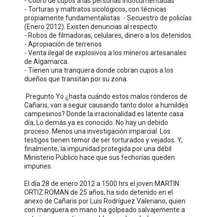
- Cobro de cupos a las personas indocumentadas
- Torturas y maltratos sicológicos, con técnicas
propiamente fundamentalistas. - Secuestro de policías
(Enero 2012). Existen denuncias al respecto.
- Robos de filmadoras, celulares, dinero a los detenidos
- Apropiación de terrenos
- Venta ilegal de explosivos a los mineros artesanales
de Algamarca.
- Tienen una tranquera donde cobran cupos a los
dueños que transitan por su zona.
Pregunto Yo ¿hasta cuándo estos malos ronderos de
Cañaris, van a seguir causando tanto dolor a humildes
campesinos? Donde la irracionalidad es latente casa
día, Lo demás ya es conocido. No hay un debido
proceso. Menos una investigación imparcial. Los
testigos tienen temor de ser torturados y vejados. Y,
finalmente, la impunidad protegida por una débil
Ministerio Publico hace que sus fechorías queden
impunes.
El día 28 de enero 2012 a 1500 hrs el joven MARTIN
ORTIZ ROMAN de 25 años, ha sido detenido en el
anexo de Cañaris por Luis Rodríguez Valeriano, quien
con manguera en mano ha golpeado salvajemente a