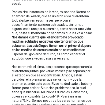
social.
Por las circunstancias de la vida, mi sobrina Norma se
enamoró de Wilson, que se unieron en la cuarentena,
todo iba bien en esos meses, pero con el
descofinamiento, salieron estresados, sin rumbo
alguno, cada uno por su camino, como hacer otra vida
que, hasta el momento no sabemos que les va a pasar.
Nos damos cuenta que, el encierro ha provocado
muchas actitudes negativas que tendremos que
subsanar. Los psicólogos tienen un rol primordial, pero
en los medios de comunicación no se manifiestan
.
Esperar del gobierno de turno, es como esperar el
autobús, que a veces pasa y a veces no.
Nos conmovió el alma, dos personas que soportaron la
cuarentena juntos, por varios meses y se separan por
el estado en que se encontraban. Ambos, están
perdidos, ella piensa en que se va morir y que la
cremen cuando esto pase. El, se ha dedicado a beber y
fumar, para olvidar. Situación problemática, la cual
tiene que buscarse soluciones durables. Pensemos,
quien es el culpable. La covid-19 (¿Será un virus
natural?). No. Somos nosotros los seres humanos que
hasta hoy en día no vivimos como seres racionales.