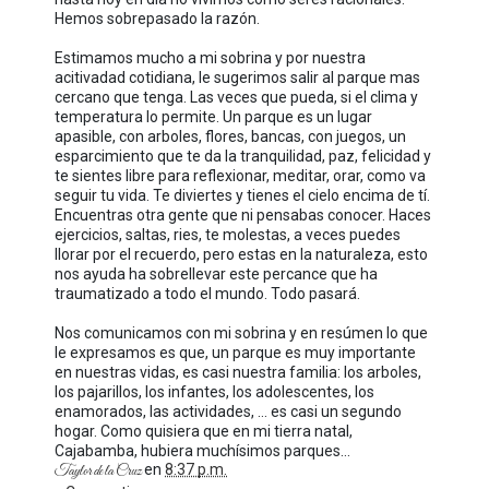
Hemos sobrepasado la razón.
Estimamos mucho a mi sobrina y por nuestra
acitivadad cotidiana, le sugerimos salir al parque mas
cercano que tenga. Las veces que pueda, si el clima y
temperatura lo permite. Un parque es un lugar
apasible, con arboles, flores, bancas, con juegos, un
esparcimiento que te da la tranquilidad, paz, felicidad y
te sientes libre para reflexionar, meditar, orar, como va
seguir tu vida. Te diviertes y tienes el cielo encima de tí.
Encuentras otra gente que ni pensabas conocer. Haces
ejercicios, saltas, ries, te molestas, a veces puedes
llorar por el recuerdo, pero estas en la naturaleza, esto
nos ayuda ha sobrellevar este percance que ha
traumatizado a todo el mundo. Todo pasará.
Nos comunicamos con mi sobrina y en resúmen lo que
le expresamos es que, un parque es muy importante
en nuestras vidas, es casi nuestra familia: los arboles,
los pajarillos, los infantes, los adolescentes, los
enamorados, las actividades, … es casi un segundo
hogar. Como quisiera que en mi tierra natal,
Cajabamba, hubiera muchísimos parques…
en
8:37 p.m.
Taylor de la Cruz