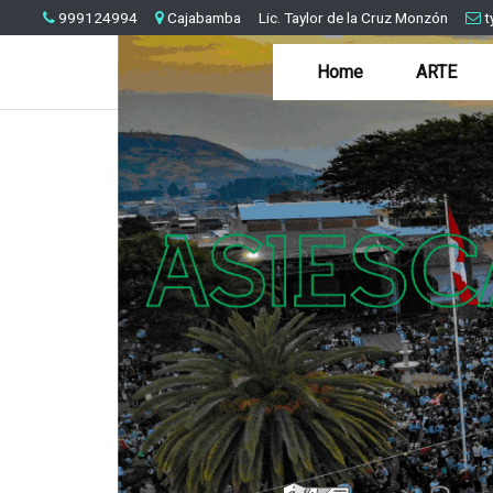
999124994
Cajabamba
Lic. Taylor de la Cruz Monzón
t
Home
ARTE