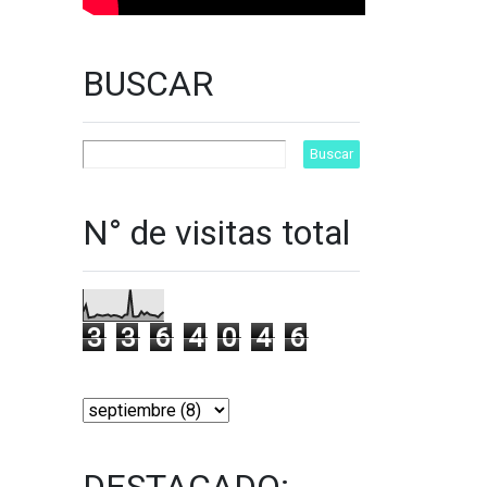
BUSCAR
N° de visitas total
3
3
6
4
0
4
6
DESTACADO: