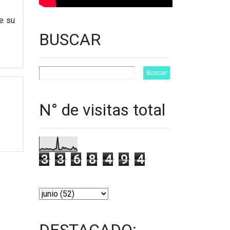
de su
BUSCAR
N° de visitas total
3
3
6
8
4
9
4
DESTACADO: