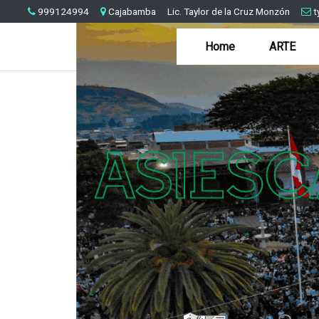
999124994
Cajabamba
Lic. Taylor de la Cruz Monzón
t
Home
ARTE