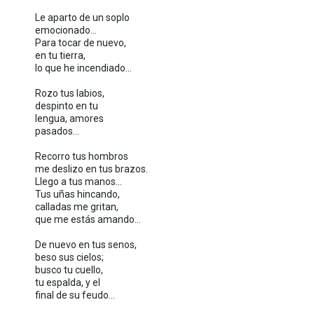
Le aparto de un soplo
emocionado...
Para tocar de nuevo,
en tu tierra,
lo que he incendiado...
Rozo tus labios,
despinto en tu
lengua, amores
pasados...
Recorro tus hombros
me deslizo en tus brazos.
Llego a tus manos...
Tus uñas hincando,
calladas me gritan,
que me estás amando...
De nuevo en tus senos,
beso sus cielos;
busco tu cuello,
tu espalda, y el
final de su feudo...