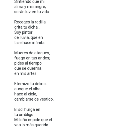
Sintiendo que mi
alma y mi sangre,
serán luz en tu vida.
Recoges la rodilla,
grita tu dicha...
Soy pintor
de lluvia, que en
ti se hace infinita.
Mueres de ataques,
fuego en tus andes;
pides al tiempo
que se duerma
en mis artes.
Eternizo tu delirio;
aunque el alba
hace al cielo,
cambiarse de vestido.
El sol hurga en
tu ombligo.
Mi leño impide que él
vea lo más querido...