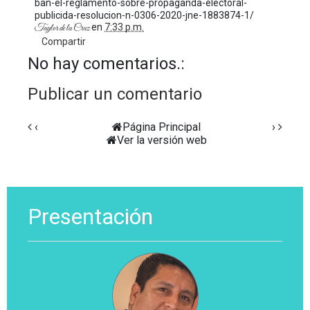
ban-el-reglamento-sobre-propaganda-electoral-
publicida-resolucion-n-0306-2020-jne-1883874-1/
en
7:33 p.m.
Taylor de la Cruz
Compartir
No hay comentarios.:
Publicar un comentario
‹
Página Principal
›
Ver la versión web
Presentación