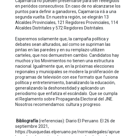
Cajamarca no pueden presentarse para ser reelegidos
en periódos consecutivos. En caso de no alcanzarse los
puntos para definir a ganadores, Cajamarca irá a una
segunda vuelta. En nuestra región, se elegirán 13
Alcaldes Provinciales, 121 Regidores Provinciales, 114
Alcaldes Distritales y 572 Regidores Distritales.
Esperemos solamente que, la campaña política y
debates sean alturados, así como se supriman las
pintas en las paredes y en su remplazo utilizen
carteles, que nos demuestren cambio. Candidatos hay
muchos y los Movimientos no tienen una estructura
nacional. Igualmente que, en la próximas elecciones
regionales y municipales se modere la proliferación de
programas de televisión con ese formato que fusiona
política y entretenimiento, banalizando la educación,
generalizando la deshonestidad y aplicando un
periodismo que enfatiza el escándalo. Que se cumpla
el Reglamento sobre Propaganda Electoral del JNE.
Nosotros recomendamos: cultura y progreso.
Bibliografía
(referencias): Diario El Peruano. El 26 de
septiembre 2021,
https://busquedas.elperuano.pe/normaslegales/aprue