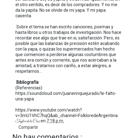
el otro sentido, es decir de los compradores: Y no me
da la yapita. No se olvide de mi yapa. Y mi yapa
caserita.
Sobre el tema se han escrito canciones, poemas y
hasta libros u otros trabajos de investigación. Nos hace
recordar ese algo que trae en si, satisfacción. Pero, es
posible que las balanzas de precisión estén acabando
con la yapa, o quizas los supermercados han hecho
que comiencen a perderse algunas costumbres que
antes era común y corriente, que nos acercaban a la
amistad, a tratarnos con cariño, a estar alegres, a
respetarnos…
Bibliografía
(Referencias):
https://soundcloud.com/juanenriquejurado/le-falto-
una-yapa
https://www.youtube.com/watch?
v=3mU1VhC7hqQ&ab_channel=FolkloredeArgentina
en
7:18 p.m.
Taylor de la Cruz
Compartir
No hay comentarios.: