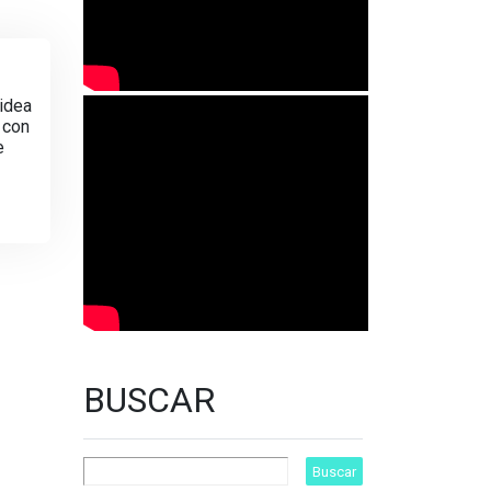
 idea
 con
e
BUSCAR