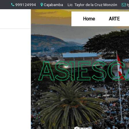
999124994
Cajabamba
Lic. Taylor de la Cruz Monzón
t
Home
ARTE