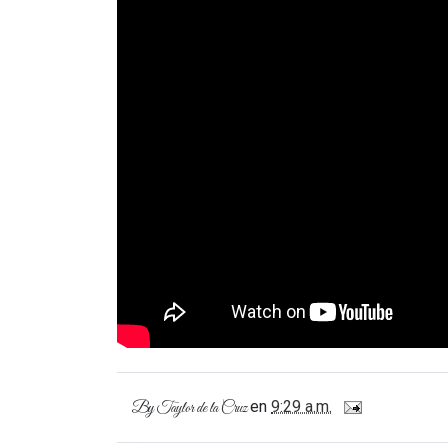
en
9:29 a.m.
By
Taylor de la Cruz