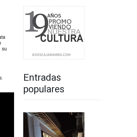
ata
e
e su
Entradas
s.
populares