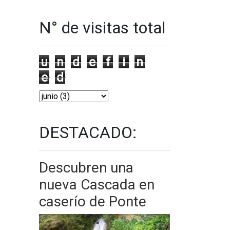
N° de visitas total
u
n
d
e
f
i
n
e
d
DESTACADO:
Descubren una
nueva Cascada en
caserío de Ponte