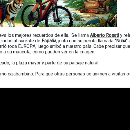
lleva los mejores recuerdos de ella. Se llama
Alberto Rosati
y rel
ciudad al sureste de
España
, junto con su perrita llamada
"Nuna"
rrió toda EUROPA, luego arribó a nuestro país. Cabe precisar qu
unto a su mascota, como pueden ver en la imagen.
cado, la plaza mayor y parte de su paisaje natural.
ismo cajabambino. Para que otras personas se animen a visitarno