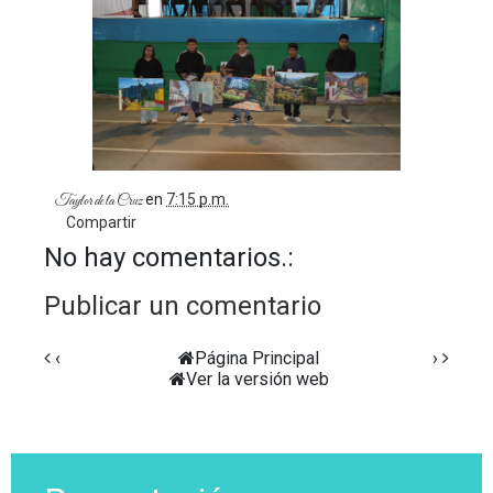
en
7:15 p.m.
Taylor de la Cruz
Compartir
No hay comentarios.:
Publicar un comentario
‹
Página Principal
›
Ver la versión web