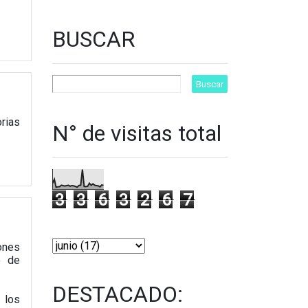
BUSCAR
orias
N° de visitas total
3
3
6
3
2
6
7
ones
o de
DESTACADO:
 los