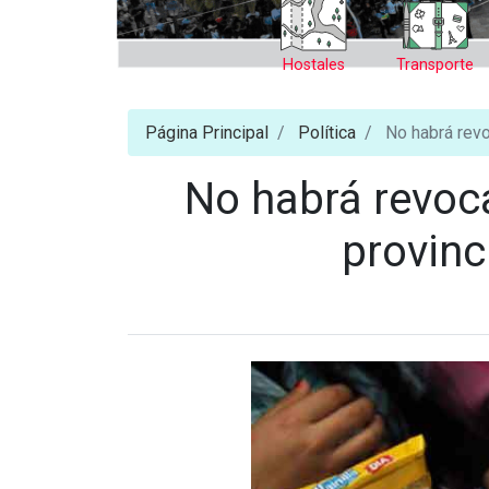
Hostales
Transporte
Página Principal
Política
No habrá revo
No habrá revoca
provin