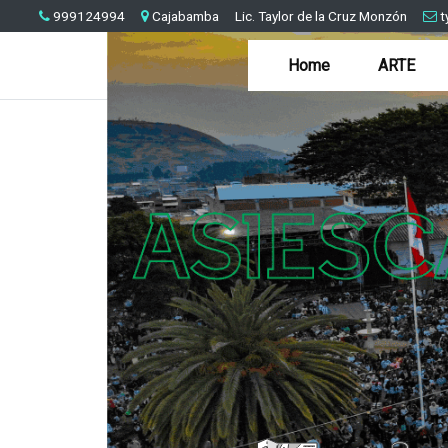
999124994
Cajabamba
Lic. Taylor de la Cruz Monzón
t
Home
ARTE